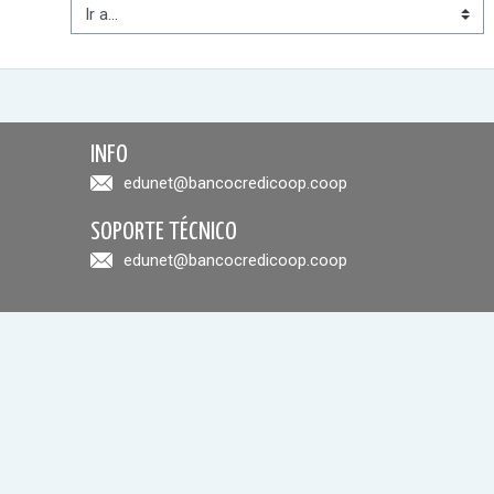
Ir a...
INFO
edunet@bancocredicoop.coop
SOPORTE TÉCNICO
edunet@bancocredicoop.coop